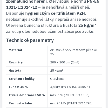
zpomalujícího hoření
, který splňuje normu
PN-EN
1021-1:2014-12
– je nehořlavá a nešíří oheň.
Disponuje
hygienickým certifikátem PZH
,
neobsahuje škodlivé látky, nepráší ani se nedrobí.
Otevřená buněčná struktura a hustota
25 kg/m³
zaručují dlouhodobou účinnost absorpce zvuku.
Technické parametry
Materiál
Akustická polyuretanová pěna AF-
25
Rozměry
200 × 100 cm (2 m²)
Hustota
25 kg/m³
Struktura buňky
Otevřená
Tuhost 40 %
3,8 kPa (PN-EN ISO 3386-1)
Trvalá deformace 50 %
max. 6 % (PN-EN ISO 1856)
Pevnost v tahu
min. 90 kPa (PN-EN ISO 1798)