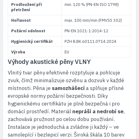
Prodloužení při
min. 120 % (PN-EN ISO 1798)
přetržení
Hořlavost
max. 100 mm/min (FMVSS 302)
Požární odolnost
PN-EN 1021-1:2014-12
Hygienický certifikát
PZH B.BK.60111.0714.2024
Výroba
EU
Výhody akustické pěny VLNY
Vlnitý tvar pěny efektivně rozptyluje a pohlcuje
zvuk, čímž minimalizuje ozvěnu a dozvuk v každé
místnosti. Pěna je
samozhášecí
a splňuje přísné
evropské normy požární bezpečnosti. Díky
hygienickému certifikátu je plně bezpečná i pro
domácí prostředí. Materiál
nepráší a nedrobí se
,
zachovává pružnost po celou dobu používání.
Instalace je jednoduchá a zvládne ji každý – ve
samolepící i bezlepicí verzi. Široká škála 10 barev