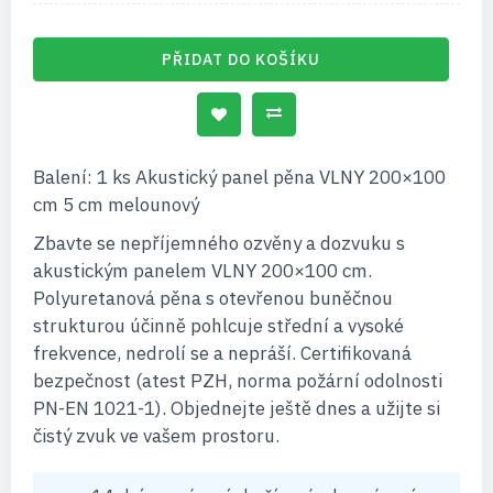
PŘIDAT DO KOŠÍKU
Balení: 1 ks Akustický panel pěna VLNY 200×100
cm 5 cm melounový
Zbavte se nepříjemného ozvěny a dozvuku s
akustickým panelem VLNY 200×100 cm.
Polyuretanová pěna s otevřenou buněčnou
strukturou účinně pohlcuje střední a vysoké
frekvence, nedrolí se a nepráší. Certifikovaná
bezpečnost (atest PZH, norma požární odolnosti
PN-EN 1021-1). Objednejte ještě dnes a užijte si
čistý zvuk ve vašem prostoru.