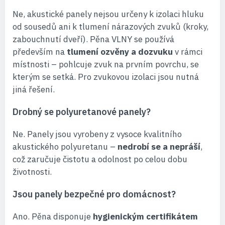
Ne, akustické panely nejsou určeny k izolaci hluku
od sousedů ani k tlumení nárazových zvuků (kroky,
zabouchnutí dveří). Pěna VLNY se používá
především na
tlumení ozvěny a dozvuku
v rámci
místnosti – pohlcuje zvuk na prvním povrchu, se
kterým se setká. Pro zvukovou izolaci jsou nutná
jiná řešení.
Drobný se polyuretanové panely?
Ne. Panely jsou vyrobeny z vysoce kvalitního
akustického polyuretanu –
nedrobí se a nepráší
,
což zaručuje čistotu a odolnost po celou dobu
životnosti.
Jsou panely bezpečné pro domácnost?
Ano. Pěna disponuje
hygienickým certifikátem