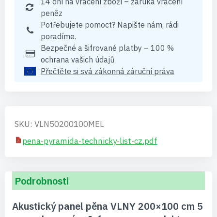
14 dní na vrácení zboží – záruka vrácení
peněz
Potřebujete pomoct? Napište nám, rádi
poradíme.
Bezpečné a šifrované platby – 100 %
ochrana vašich údajů
Přečtěte si svá zákonná záruční práva
SKU: VLN50200100MEL
pena-pyramida-technicky-list-cz.pdf
Podrobnosti
Akustický panel pěna VLNY 200×100 cm 5