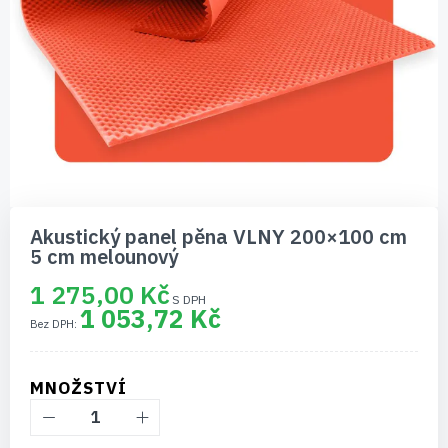
Přeskočit
na
Akustický panel pěna VLNY 200×100 cm
začátek
5 cm melounový
galerie
s
1 275,00 Kč
obrázky
1 053,72 Kč
MNOŽSTVÍ