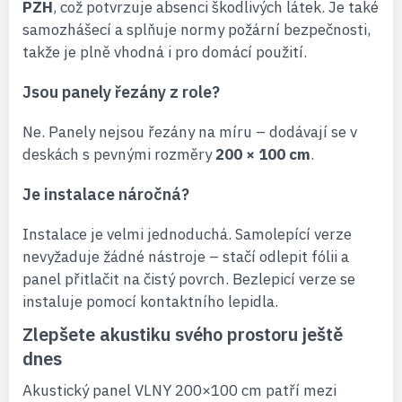
PZH
, což potvrzuje absenci škodlivých látek. Je také
samozhášecí a splňuje normy požární bezpečnosti,
takže je plně vhodná i pro domácí použití.
Jsou panely řezány z role?
Ne. Panely nejsou řezány na míru – dodávají se v
deskách s pevnými rozměry
200 × 100 cm
.
Je instalace náročná?
Instalace je velmi jednoduchá. Samolepící verze
nevyžaduje žádné nástroje – stačí odlepit fólii a
panel přitlačit na čistý povrch. Bezlepicí verze se
instaluje pomocí kontaktního lepidla.
Zlepšete akustiku svého prostoru ještě
dnes
Akustický panel VLNY 200×100 cm patří mezi