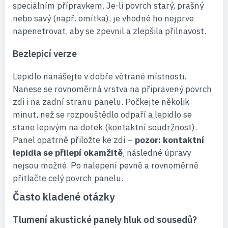
speciálním přípravkem. Je-li povrch starý, prašný
nebo savý (např. omítka), je vhodné ho nejprve
napenetrovat, aby se zpevnil a zlepšila přilnavost.
Bezlepicí verze
Lepidlo nanášejte v dobře větrané místnosti.
Nanese se rovnoměrná vrstva na připravený povrch
zdi i na zadní stranu panelu. Počkejte několik
minut, než se rozpouštědlo odpaří a lepidlo se
stane lepivým na dotek (kontaktní soudržnost).
Panel opatrně přiložte ke zdi –
pozor: kontaktní
lepidla se přilepí okamžitě
, následné úpravy
nejsou možné. Po nalepení pevně a rovnoměrně
přitlačte celý povrch panelu.
Často kladené otázky
Tlumení akustické panely hluk od sousedů?