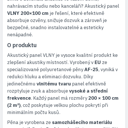
nahrávacím studiu nebo kanceláři? Akustický panel
VLNY 200×100 cm
je řešení, které efektivně
absorbuje ozvěny, snižuje dozvuk a zároveň je
bezpečné, snadno instalovatelné a esteticky
nenápadné.
O produktu
Akustický panel VLNY je vysoce kvalitní produkt ke
zlepšení akustiky místností. Vyrobený v
EU
ze
specializované polyuretanové pěny
AF-25
, vyniká v
redukci hluku a eliminaci dozvuku. Díky
jedinečnému
vlnitému tvaru
panel efektivně
rozptyluje zvuk a absorbuje
vysoké a střední
frekvence
. Každý panel má rozměry
200 × 100 cm
(2 m²)
, což poskytuje velkou plochu pokrytí při
minimálním počtu kusů.
Pěna je vyrobena ze
samozhášecího materiálu