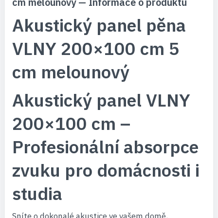
cm melounový — Informace o produktu
Akustický panel pěna
VLNY 200×100 cm 5
cm melounový
Akustický panel VLNY
200×100 cm –
Profesionální absorpce
zvuku pro domácnosti i
studia
Sníte o dokonalé akustice ve vašem domě,