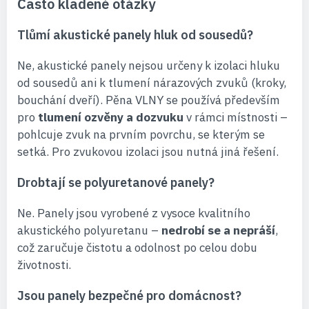
Často kladené otázky
Tlůmí akustické panely hluk od sousedů?
Ne, akustické panely nejsou určeny k izolaci hluku
od sousedů ani k tlumení nárazových zvuků (kroky,
bouchání dveří). Pěna VLNY se používá především
pro
tlumení ozvěny a dozvuku
v rámci místnosti –
pohlcuje zvuk na prvním povrchu, se kterým se
setká. Pro zvukovou izolaci jsou nutná jiná řešení.
Drobtají se polyuretanové panely?
Ne. Panely jsou vyrobené z vysoce kvalitního
akustického polyuretanu –
nedrobí se a nepráší
,
což zaručuje čistotu a odolnost po celou dobu
životnosti.
Jsou panely bezpečné pro domácnost?