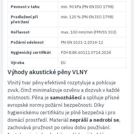
Pevnost v tahu
min. 90 kPa (PN-EN ISO 1798)
Prodlužení při
min. 120 % (PN-EN ISO 1798)
přetržení
Hořlavost
max. 100 mm/min (FMVSS 302)
Požární odolnost
PN-EN 1021-1:2014-12
Hygienický certifikát
PZH B.BK.60111.0714.2024
Výroba
EU
Výhody akustické pěny VLNY
Vlnitý tvar pěny efektivně rozptyluje a pohlcuje
zvuk, čímž minimalizuje ozvěnu a dozvuk v každé
místnosti. Pěna je
samozhášecí
a splňuje přísné
evropské normy požární bezpečnosti. Díky
hygienickému certifikátu je plně bezpečná i pro
domácí prostředí. Materiál
nepráší a nedrobí se
,
zachovává pružnost po celou dobu používání.