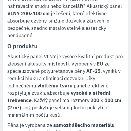
nahrávacím studiu nebo kanceláři? Akustický panel
VLNY 200×100 cm
je řešení, které efektivně
absorbuje ozvěny, snižuje dozvuk a zároveň je
bezpečné, snadno instalovatelné a esteticky
nenápadné.
O produktu
Akustický panel VLNY je vysoce kvalitní produkt pro
zlepšení akustiky místností. Vyrobený v
EU
ze
specializované polyuretanové pěny
AF-25
, vyniká v
redukci hluku a eliminaci dozvuku. Díky
jedinečnému
vlnitému tvaru
panel efektivně
rozptyluje zvuk a absorbuje
vysoké a střední
frekvence
. Každý panel má rozměry
200 × 100 cm
(2 m²)
, což poskytuje velkou plochu pokrytí při
minimálním počtu kusů.
Pěna je vyrobena ze
samozhášecího materiálu