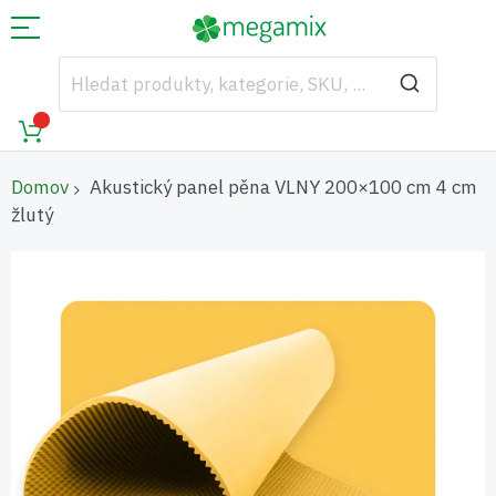
Domov
Akustický panel pěna VLNY 200×100 cm 4 cm
žlutý
Přeskočit
na
konec
galerie
s
obrázky