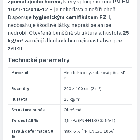
zpomalujícího hoření
, který splňuje normu
PN-EN
1021-1:2014-12
– je nehořlavá a nešíří oheň.
Disponuje
hygienickým certifikátem PZH
,
neobsahuje škodlivé látky, nepráší se ani se
nedrobí. Otevřená buněčná struktura a hustota
25
kg/m³
zaručují dlouhodobou účinnost absorpce
zvuku.
Technické parametry
Materiál
Akustická polyuretanová pěna AF-
25
Rozměry
200 × 100 cm (2 m²)
Hustota
25 kg/m³
Struktura buněk
Otevřená
Tvrdost 40 %
3,8 kPa (PN-EN ISO 3386-1)
Trvalá deformace 50
max. 6 % (PN-EN ISO 1856)
%