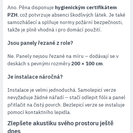
Ano. Pěna disponuje
hygienickým certifikátem
PZH
, což potvrzuje absenci škodlivých látek. Je také
samozhášecí a splňuje normy požární bezpečnosti,
takže je plně vhodná i pro domácí použití.
Jsou panely řezané z role?
Ne. Panely nejsou řezané na míru – dodávají se v
deskách s pevnými rozměry
200 × 100 cm
.
Je instalace náročná?
Instalace je velmi jednoduchá. Samolepicí verze
nevyžaduje žádné nářadí – stačí odlepit fólii a panel
přitlačit na čistý povrch. Bezlepicí verze se instaluje
pomocí kontaktního lepidla.
Zlepšete akustiku svého prostoru ještě
dnes