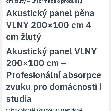
cm žlutý — Informace o produktu
Akustický panel pěna
VLNY 200×100 cm 4
cm žlutý
Akustický panel VLNY
200×100 cm –
Profesionální absorpce
zvuku pro domácnosti i
studia
Snít o dokonalé akustice ve vašem domě,