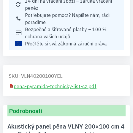
14 dní na vrácení zboží – záruka vrácení
peněz
Potřebujete pomoct? Napište nám, rádi
poradíme.
Bezpečné a šifrované platby – 100 %
ochrana vašich údajů
Přečtěte si svá zákonná záruční práva
SKU: VLN40200100YEL
pena-pyramida-technicky-list-cz.pdf
Podrobnosti
Akustický panel pěna VLNY 200×100 cm 4