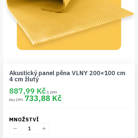
Přeskočit
na
Akustický panel pěna VLNY 200×100 cm
začátek
4 cm žlutý
galerie
s
887,99 Kč
obrázky
733,88 Kč
MNOŽSTVÍ