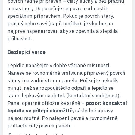
povrch řádně připraven – čistý, suchý a bez prachu
a mastnoty. Doporučuje se povrch odmastit
speciálním přípravkem. Pokud je povrch starý,
prašný nebo savý (např. omítka), je vhodné ho
nejprve napenetrovat, aby se zpevnila a zlepšila
přilnavost.
Bezlepicí verze
Lepidlo nanášejte v dobře větrané místnosti.
Nanese se rovnoměrná vrstva na připravený povrch
stěny i na zadní stranu panelu. Počkejte několik
minut, než se rozpouštědlo odpaří a lepidlo se
stane lepkavým na dotek (kontaktní soudržnost).
Panel opatrně přiložte ke stěně –
pozor: kontaktní
lepidla se přilepí okamžitě
, následné úpravy
nejsou možné. Po nalepení pevně a rovnoměrně
přitlačte celý povrch panelu.