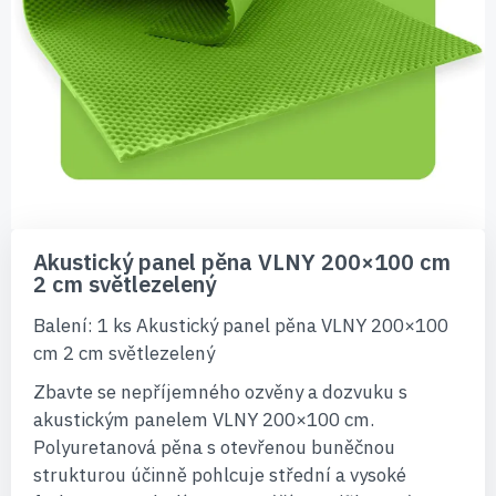
Přeskočit
na
Akustický panel pěna VLNY 200×100 cm
začátek
2 cm světlezelený
galerie
s
Balení: 1 ks Akustický panel pěna VLNY 200×100
obrázky
cm 2 cm světlezelený
Zbavte se nepříjemného ozvěny a dozvuku s
akustickým panelem VLNY 200×100 cm.
Polyuretanová pěna s otevřenou buněčnou
strukturou účinně pohlcuje střední a vysoké