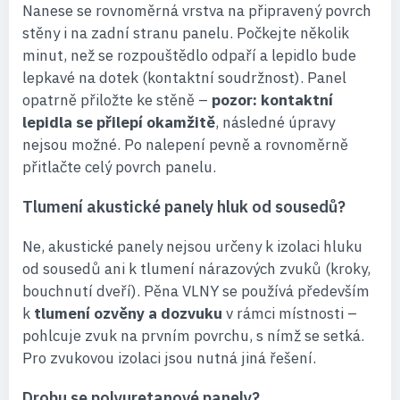
Nanese se rovnoměrná vrstva na připravený povrch
stěny i na zadní stranu panelu. Počkejte několik
minut, než se rozpouštědlo odpaří a lepidlo bude
lepkavé na dotek (kontaktní soudržnost). Panel
opatrně přiložte ke stěně –
pozor: kontaktní
lepidla se přilepí okamžitě
, následné úpravy
nejsou možné. Po nalepení pevně a rovnoměrně
přitlačte celý povrch panelu.
Tlumení akustické panely hluk od sousedů?
Ne, akustické panely nejsou určeny k izolaci hluku
od sousedů ani k tlumení nárazových zvuků (kroky,
bouchnutí dveří). Pěna VLNY se používá především
k
tlumení ozvěny a dozvuku
v rámci místnosti –
pohlcuje zvuk na prvním povrchu, s nímž se setká.
Pro zvukovou izolaci jsou nutná jiná řešení.
Drobu se polyuretanové panely?