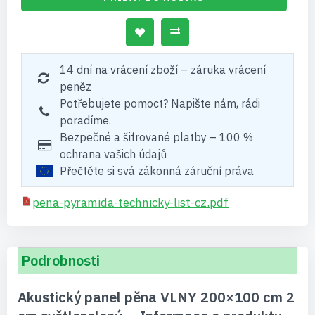
14 dní na vrácení zboží – záruka vrácení
peněz
Potřebujete pomoct? Napište nám, rádi
poradíme.
Bezpečné a šifrované platby – 100 %
ochrana vašich údajů
Přečtěte si svá zákonná záruční práva
pena-pyramida-technicky-list-cz.pdf
Podrobnosti
Akustický panel pěna VLNY 200×100 cm 2