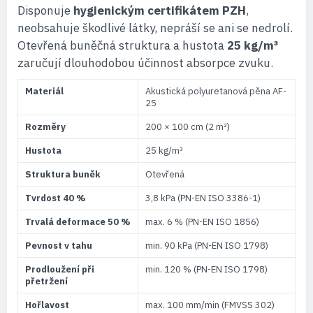
Disponuje
hygienickým certifikátem PZH
,
neobsahuje škodlivé látky, nepráší se ani se nedrolí.
Otevřená buněčná struktura a hustota
25 kg/m³
zaručují dlouhodobou účinnost absorpce zvuku.
Materiál
Akustická polyuretanová pěna AF-
25
Rozměry
200 × 100 cm (2 m²)
Hustota
25 kg/m³
Struktura buněk
Otevřená
Tvrdost 40 %
3,8 kPa (PN-EN ISO 3386-1)
Trvalá deformace 50 %
max. 6 % (PN-EN ISO 1856)
Pevnost v tahu
min. 90 kPa (PN-EN ISO 1798)
Prodloužení při
min. 120 % (PN-EN ISO 1798)
přetržení
Hořlavost
max. 100 mm/min (FMVSS 302)