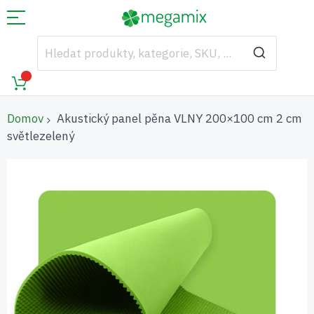
Domov
Akustický panel pěna VLNY 200×100 cm 2 cm
světlezelený
Přeskočit
na
konec
galerie
s
obrázky