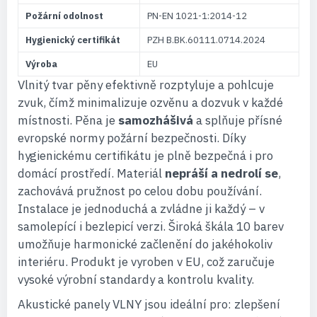
Požární odolnost
PN-EN 1021-1:2014-12
Hygienický certifikát
PZH B.BK.60111.0714.2024
Výroba
EU
Vlnitý tvar pěny efektivně rozptyluje a pohlcuje
zvuk, čímž minimalizuje ozvěnu a dozvuk v každé
místnosti. Pěna je
samozhášivá
a splňuje přísné
evropské normy požární bezpečnosti. Díky
hygienickému certifikátu je plně bezpečná i pro
domácí prostředí. Materiál
nepráší a nedrolí se
,
zachovává pružnost po celou dobu používání.
Instalace je jednoduchá a zvládne ji každý – v
samolepící i bezlepicí verzi. Široká škála 10 barev
umožňuje harmonické začlenění do jakéhokoliv
interiéru. Produkt je vyroben v EU, což zaručuje
vysoké výrobní standardy a kontrolu kvality.
Akustické panely VLNY jsou ideální pro: zlepšení