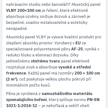
nahrávacím studiu nebo kanceláři? Akustický panel
VLNY 200×100 cm
je řešení, které efektivně
absorbuje ozvěny, snižuje dozvuk a zároveň je
bezpečné, snadno instalovatelné a esteticky
nenápadné.
Akustický panel VLNY je vysoce kvalitní produkt pro
zlepšení akustiky prostor. Vyrobený v
EU
ze
specializované polyuretanové pěny
AF-25
, vyniká v
redukci hluku a eliminaci dozvuku. Díky
jedinečnému
vlnitému tvaru
panel efektivně
rozptyluje zvuk a absorbuje
vysoké a střední
frekvence
. Každý panel má rozměry
200 × 100 cm
(2 m²)
, což poskytuje velkou plochu pokrytí při
minimálním počtu kusů.
Pěna je vyrobená z
samozhášivého materiálu
zpomalujícího hoření
, který splňuje normu
PN-EN
1021-1:2014-12
– je nehořlavá a nešíří oheň.