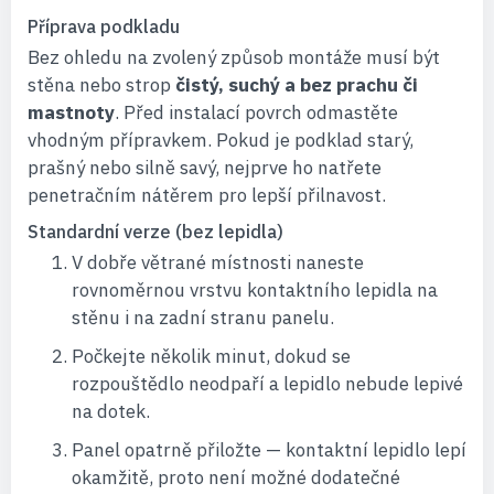
Příprava podkladu
Bez ohledu na zvolený způsob montáže musí být
stěna nebo strop
čistý, suchý a bez prachu či
mastnoty
. Před instalací povrch odmastěte
vhodným přípravkem. Pokud je podklad starý,
prašný nebo silně savý, nejprve ho natřete
penetračním nátěrem pro lepší přilnavost.
Standardní verze (bez lepidla)
V dobře větrané místnosti naneste
rovnoměrnou vrstvu kontaktního lepidla na
stěnu i na zadní stranu panelu.
Počkejte několik minut, dokud se
rozpouštědlo neodpaří a lepidlo nebude lepivé
na dotek.
Panel opatrně přiložte — kontaktní lepidlo lepí
okamžitě, proto není možné dodatečné