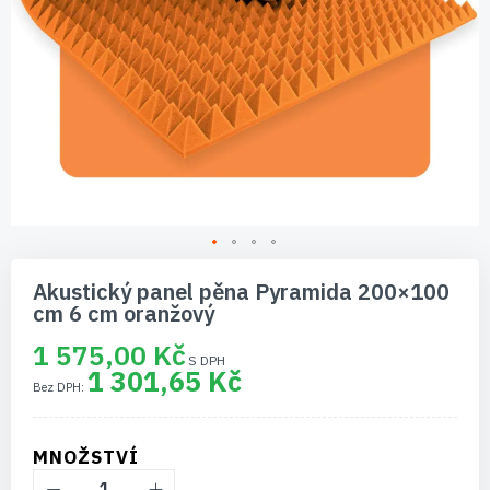
Přeskočit
na
Akustický panel pěna Pyramida 200×100
začátek
cm 6 cm oranžový
galerie
s
1 575,00 Kč
obrázky
1 301,65 Kč
MNOŽSTVÍ