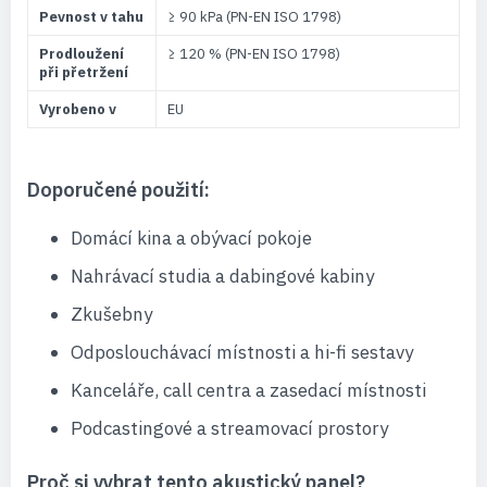
Pevnost v tahu
≥ 90 kPa (PN-EN ISO 1798)
Prodloužení
≥ 120 % (PN-EN ISO 1798)
při přetržení
Vyrobeno v
EU
Doporučené použití:
Domácí kina a obývací pokoje
Nahrávací studia a dabingové kabiny
Zkušebny
Odposlouchávací místnosti a hi-fi sestavy
Kanceláře, call centra a zasedací místnosti
Podcastingové a streamovací prostory
Proč si vybrat tento akustický panel?