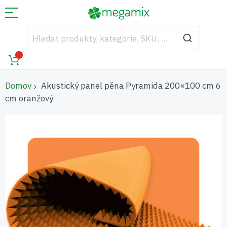
Domov
Akustický panel pěna Pyramida 200×100 cm 6
cm oranžový
Přeskočit
na
konec
galerie
s
obrázky