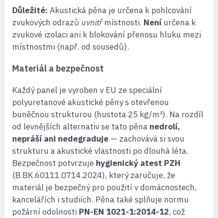
Důležité:
Akustická pěna je určena k pohlcování
zvukových odrazů
uvnitř
místnosti.
Není
určena k
zvukové izolaci ani k blokování přenosu hluku mezi
místnostmi (např. od sousedů).
Materiál a bezpečnost
Každý panel je vyroben v EU ze speciální
polyuretanové akustické pěny s otevřenou
buněčnou strukturou (hustota 25 kg/m³). Na rozdíl
od levnějších alternativ se tato pěna
nedrolí,
nepráší ani nedegraduje
— zachovává si svou
strukturu a akustické vlastnosti po dlouhá léta.
Bezpečnost potvrzuje
hygienický atest PZH
(B.BK.60111.0714.2024), který zaručuje, že
materiál je bezpečný pro použití v domácnostech,
kancelářích i studiích. Pěna také splňuje normu
požární odolnosti
PN-EN 1021-1:2014-12
, což