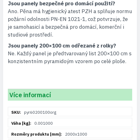
Jsou panely bezpečné pro domácí použití?
Ano. Pěna má hygienický atest PZH a splňuje normu
požární odolnosti PN-EN 1021-1, což potvrzuje, že
je samohasicí a bezpečná pro domácí, komerční i
studiové prostředí.
Jsou panely 200×100 cm odřezané z rolky?
Ne. Každý panel je předtvarovaný list 200×100 cm s
konzistentním pyramidoým vzorem po celé ploše.
Více informací
Více
pyr60200100org
informací
0.001000
2000x1000