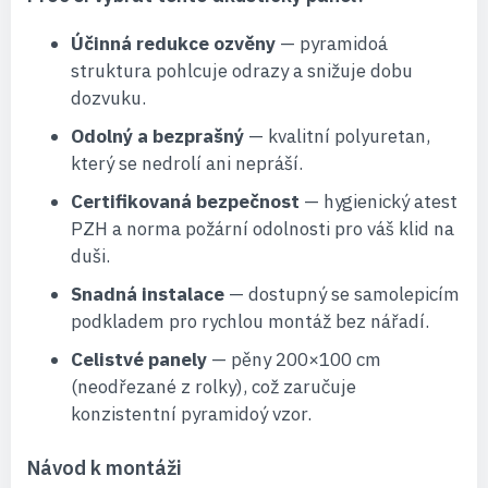
Účinná redukce ozvěny
— pyramidoá
struktura pohlcuje odrazy a snižuje dobu
dozvuku.
Odolný a bezprašný
— kvalitní polyuretan,
který se nedrolí ani nepráší.
Certifikovaná bezpečnost
— hygienický atest
PZH a norma požární odolnosti pro váš klid na
duši.
Snadná instalace
— dostupný se samolepicím
podkladem pro rychlou montáž bez nářadí.
Celistvé panely
— pěny 200×100 cm
(neodřezané z rolky), což zaručuje
konzistentní pyramidoý vzor.
Návod k montáži