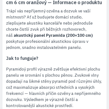
cm 6 cm oranžový — Informace o produktu
Trápí vás nepříjemný ozvěna a dozvuk ve vaší
místnosti? Ať už budujete domácí studio,
zlepšujete akustiku kanceláře nebo jednoduše
chcete čistší zvuk při běžných rozhovorech,
náš
akustický panel Pyramida (200×100 cm)
poskytuje profesionální akustickou úpravu v
jednom, snadno instalovatelném panelu.
Jak to funguje?
Pyramidoý profil výrazně zvětšuje efektivní plochu
panelu ve srovnání s plochou pěnou. Zvukové vlny
dopadají na šikmé stěny pyramid pod různými úhly,
což maximalizuje absorpci středních a vysokých
frekvencí — hlavních příčin ozvěny a nepříjemného
dozvuku. Výsledkem je výrazně čistší a
kontrolovanější akustické prostředí.