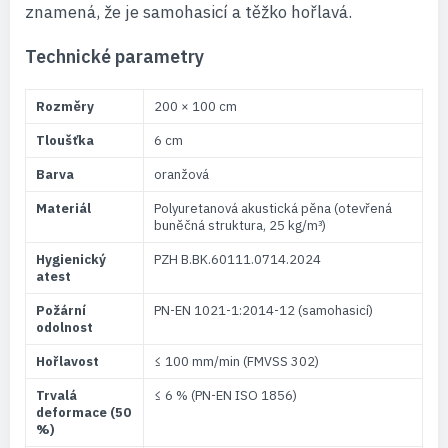
znamená, že je samohasicí a těžko hořlavá.
Technické parametry
Rozměry
200 × 100 cm
Tloušťka
6 cm
Barva
oranžová
Materiál
Polyuretanová akustická pěna (otevřená
buněčná struktura, 25 kg/m³)
Hygienický
PZH B.BK.60111.0714.2024
atest
Požární
PN-EN 1021-1:2014-12 (samohasicí)
odolnost
Hořlavost
≤ 100 mm/min (FMVSS 302)
Trvalá
≤ 6 % (PN-EN ISO 1856)
deformace (50
%)