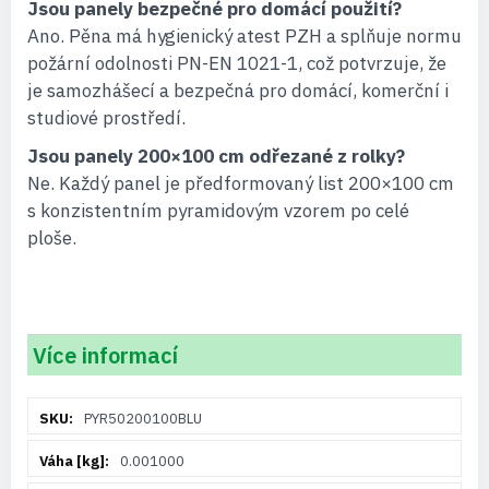
Jsou panely bezpečné pro domácí použití?
Ano. Pěna má hygienický atest PZH a splňuje normu
požární odolnosti PN-EN 1021-1, což potvrzuje, že
je samozhášecí a bezpečná pro domácí, komerční i
studiové prostředí.
Jsou panely 200×100 cm odřezané z rolky?
Ne. Každý panel je předformovaný list 200×100 cm
s konzistentním pyramidovým vzorem po celé
ploše.
Více informací
Více
PYR50200100BLU
informací
0.001000