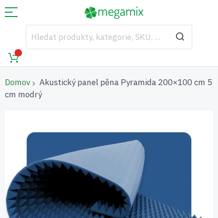
Domov
Akustický panel pěna Pyramida 200×100 cm 5
cm modrý
Přeskočit
na
konec
galerie
s
obrázky