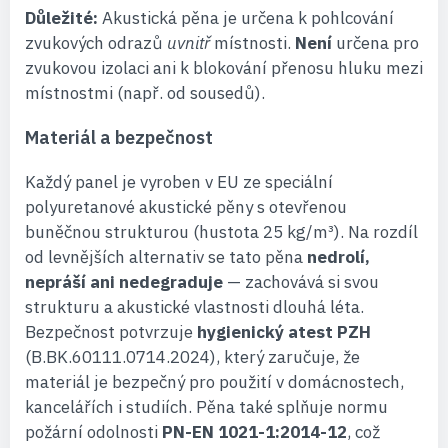
Důležité:
Akustická pěna je určena k pohlcování
zvukových odrazů
uvnitř
místnosti.
Není
určena pro
zvukovou izolaci ani k blokování přenosu hluku mezi
místnostmi (např. od sousedů).
Materiál a bezpečnost
Každý panel je vyroben v EU ze speciální
polyuretanové akustické pěny s otevřenou
buněčnou strukturou (hustota 25 kg/m³). Na rozdíl
od levnějších alternativ se tato pěna
nedrolí,
nepráší ani nedegraduje
— zachovává si svou
strukturu a akustické vlastnosti dlouhá léta.
Bezpečnost potvrzuje
hygienický atest PZH
(B.BK.60111.0714.2024), který zaručuje, že
materiál je bezpečný pro použití v domácnostech,
kancelářích i studiích. Pěna také splňuje normu
požární odolnosti
PN-EN 1021-1:2014-12
, což