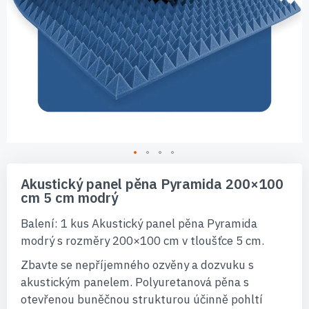
Přeskočit
na
Akustický panel pěna Pyramida 200×100
začátek
cm 5 cm modrý
galerie
s
Balení: 1 kus Akustický panel pěna Pyramida
obrázky
modrý s rozměry 200×100 cm v tloušťce 5 cm.
Zbavte se nepříjemného ozvěny a dozvuku s
akustickým panelem. Polyuretanová pěna s
otevřenou buněčnou strukturou účinně pohltí