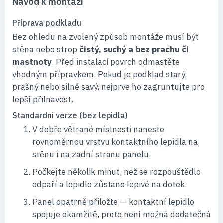
Návod k montáži
Příprava podkladu
Bez ohledu na zvolený způsob montáže musí být
stěna nebo strop
čistý, suchý a bez prachu či
mastnoty
. Před instalací povrch odmastěte
vhodným přípravkem. Pokud je podklad starý,
prašný nebo silně savý, nejprve ho zagruntujte pro
lepší přilnavost.
Standardní verze (bez lepidla)
V dobře větrané místnosti naneste
rovnoměrnou vrstvu kontaktního lepidla na
stěnu i na zadní stranu panelu.
Počkejte několik minut, než se rozpouštědlo
odpaří a lepidlo zůstane lepivé na dotek.
Panel opatrně přiložte — kontaktní lepidlo
spojuje okamžitě, proto není možná dodatečná