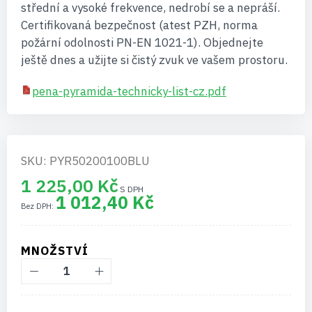
střední a vysoké frekvence, nedrobí se a nepráší.
Certifikovaná bezpečnost (atest PZH, norma
požární odolnosti PN-EN 1021-1). Objednejte
ještě dnes a užijte si čistý zvuk ve vašem prostoru.
pena-pyramida-technicky-list-cz.pdf
SKU: PYR50200100BLU
1 225,00 Kč
1 012,40 Kč
MNOŽSTVÍ