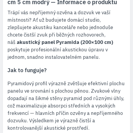
cm 5 cm modrý — Informace o produktu
Trápí vás nepříjemný ozvěna a dozvuk ve vaší
místnosti? Ať už budujete domácí studio,
zlepšujete akustiku kanceláře nebo jednoduše
chcete čistší zvuk při běžných rozhovorech,
náš
akustický panel Pyramida (200×100 cm)
poskytuje profesionální akustickou úpravu v
jednom, snadno instalovatelném panelu.
Jak to funguje?
Pyramidový profil výrazně zvětšuje efektivní plochu
panelu ve srovnání s plochou pěnou. Zvukové vlny
dopadají na šikmé stěny pyramid pod různými úhly,
což maximalizuje absorpci středních a vysokých
frekvencí — hlavních příčin ozvěny a nepříjemného
dozvuku. Výsledkem je výrazně čistší a
kontrolovanější akustické prostředí.