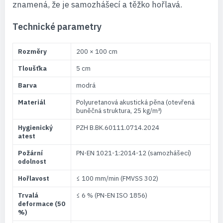
znamená, že je samozhášecí a těžko hořlavá.
Technické parametry
Rozměry
200 × 100 cm
Tloušťka
5 cm
Barva
modrá
Materiál
Polyuretanová akustická pěna (otevřená
buněčná struktura, 25 kg/m³)
Hygienický
PZH B.BK.60111.0714.2024
atest
Požární
PN-EN 1021-1:2014-12 (samozhášecí)
odolnost
Hořlavost
≤ 100 mm/min (FMVSS 302)
Trvalá
≤ 6 % (PN-EN ISO 1856)
deformace (50
%)