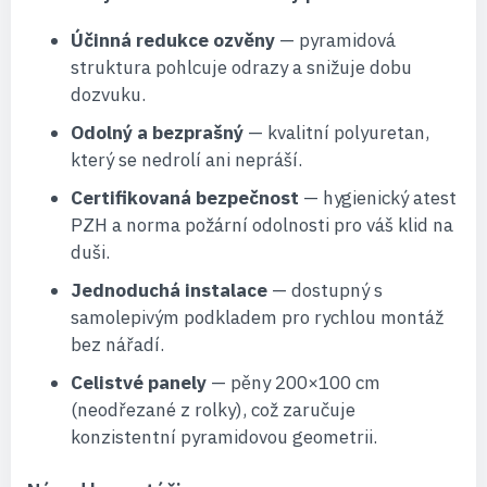
Účinná redukce ozvěny
— pyramidová
struktura pohlcuje odrazy a snižuje dobu
dozvuku.
Odolný a bezprašný
— kvalitní polyuretan,
který se nedrolí ani nepráší.
Certifikovaná bezpečnost
— hygienický atest
PZH a norma požární odolnosti pro váš klid na
duši.
Jednoduchá instalace
— dostupný s
samolepivým podkladem pro rychlou montáž
bez nářadí.
Celistvé panely
— pěny 200×100 cm
(neodřezané z rolky), což zaručuje
konzistentní pyramidovou geometrii.