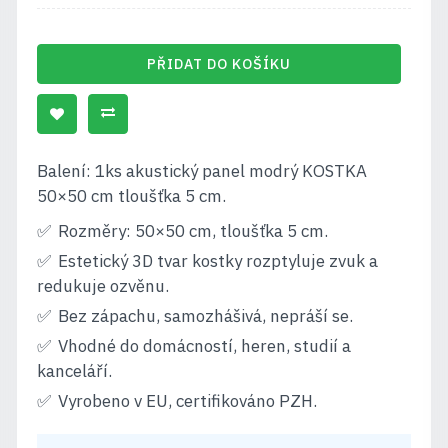
PŘIDAT DO KOŠÍKU
Balení: 1ks akustický panel modrý KOSTKA
50×50 cm tloušťka 5 cm.
Rozměry: 50×50 cm, tloušťka 5 cm.
Estetický 3D tvar kostky rozptyluje zvuk a
redukuje ozvěnu.
Bez zápachu, samozhášivá, nepráší se.
Vhodné do domácností, heren, studií a
kanceláří.
Vyrobeno v EU, certifikováno PZH.