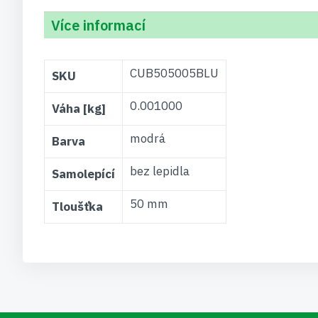
Více informací
Více
CUB505005BLU
SKU
informací
0.001000
Váha [kg]
modrá
Barva
bez lepidla
Samolepící
50 mm
Tloušťka