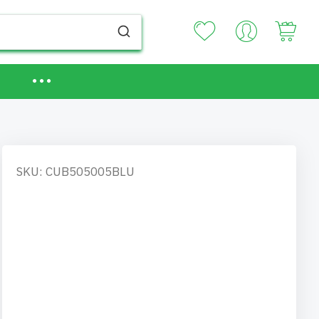
Your
SKU: CUB505005BLU