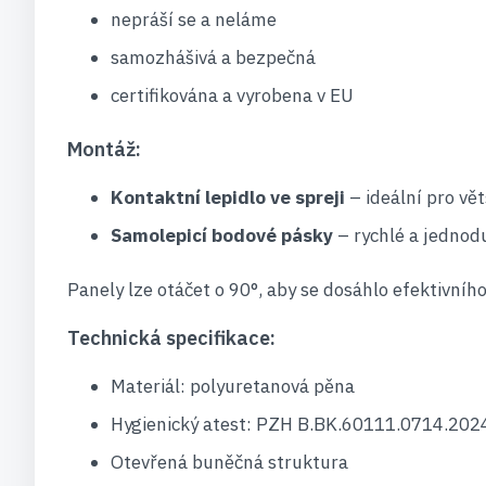
nepráší se a neláme
samozhášivá a bezpečná
certifikována a vyrobena v EU
Montáž:
Kontaktní lepidlo ve spreji
– ideální pro vět
Samolepicí bodové pásky
– rychlé a jednod
Panely lze otáčet o 90°, aby se dosáhlo efektivníh
Technická specifikace:
Materiál: polyuretanová pěna
Hygienický atest: PZH B.BK.60111.0714.202
Otevřená buněčná struktura