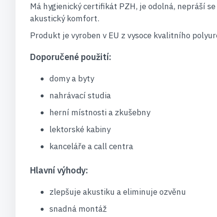
Má hygienický certifikát PZH, je odolná, nepráší 
akustický komfort.
Produkt je vyroben v EU z vysoce kvalitního polyu
Doporučené použití:
domy a byty
nahrávací studia
herní místnosti a zkušebny
lektorské kabiny
kanceláře a call centra
Hlavní výhody:
zlepšuje akustiku a eliminuje ozvěnu
snadná montáž