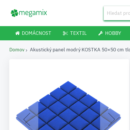
DOMÁCNOST
TEXTIL
HOBBY
Domov
Akustický panel modrý KOSTKA 50×50 cm tl
Přeskočit
na
konec
galerie
s
obrázky