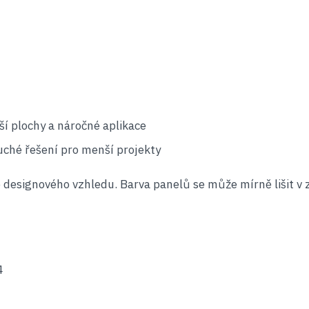
ší plochy a náročné aplikace
uché řešení pro menší projekty
o designového vzhledu. Barva panelů se může mírně lišit v 
4