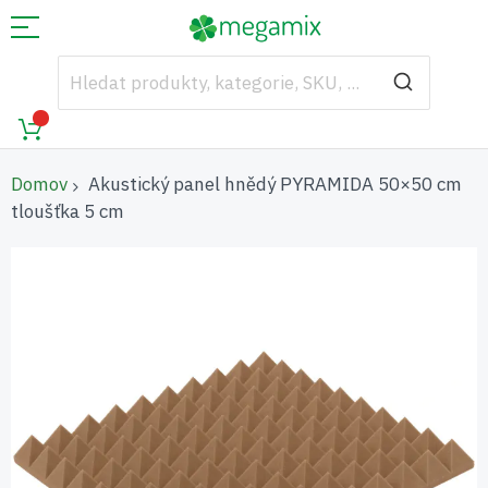
Domov
Akustický panel hnědý PYRAMIDA 50×50 cm
tloušťka 5 cm
Přeskočit
na
konec
galerie
s
obrázky