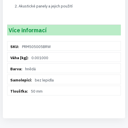
Akustické panely a jejich použití
Více informací
Více
PRM505005BRW
informací
0.001000
hnědá
bez lepidla
50 mm