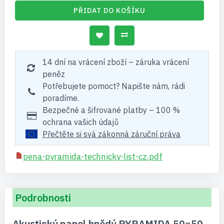
PŘIDAT DO KOŠÍKU
14 dní na vrácení zboží – záruka vrácení
peněz
Potřebujete pomoct? Napište nám, rádi
poradíme.
Bezpečné a šifrované platby – 100 %
ochrana vašich údajů
Přečtěte si svá zákonná záruční práva
pena-pyramida-technicky-list-cz.pdf
Podrobnosti
Akustický panel hnědý PYRAMIDA 50×50