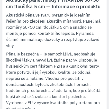
cm tloušťka 5 cm — Informace o produktu
Akustická pěna ve tvaru pyramidy je ideálním
řešením pro zlepšení akustiky místností. Panel má
rozměry 50×50 cm, tloušťku 5 cm a snadno se
montuje pomocí kontaktního lepidla. Pyramida
účinně minimalizuje dozvuky a rozptyluje zvukové
vlny.
Pěna je bezpečná – je samozhášivá, neobsahuje
škodlivé látky a nevydává žádné pachy. Disponuje
hygienickým certifikátem PZH a akustickými testy,
které potvrzují její vysokou kvalitu. Je odolná,
nepráší se a neláme. Vhodná pro použití v
domácnostech, bytech, zkušebnách, hernách,
hudebních prostorech a všude tam, kde je důležitá
lepší akustická izolace a komfort poslechu.
Vyrobeno v EU z vysoce kvalitního polyuretanu pro
akustické účely.