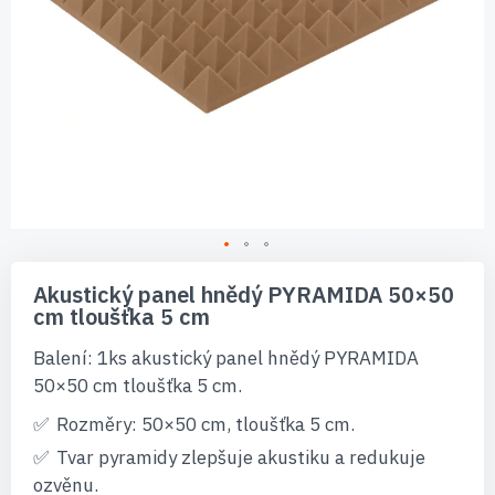
Přeskočit
na
Akustický panel hnědý PYRAMIDA 50×50
začátek
cm tloušťka 5 cm
galerie
s
Balení: 1ks akustický panel hnědý PYRAMIDA
obrázky
50×50 cm tloušťka 5 cm.
Rozměry: 50×50 cm, tloušťka 5 cm.
Tvar pyramidy zlepšuje akustiku a redukuje
ozvěnu.