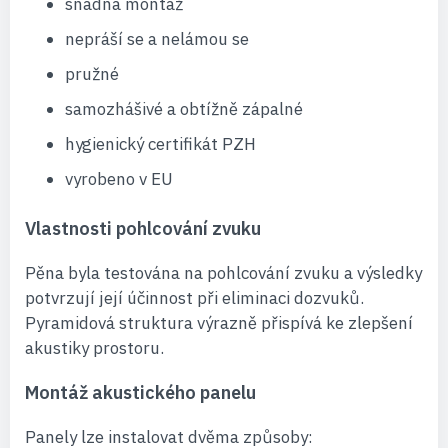
snadná montáž
nepráší se a nelámou se
pružné
samozhášivé a obtížně zápalné
hygienický certifikát PZH
vyrobeno v EU
Vlastnosti pohlcování zvuku
Pěna byla testována na pohlcování zvuku a výsledky
potvrzují její účinnost při eliminaci dozvuků.
Pyramidová struktura výrazně přispívá ke zlepšení
akustiky prostoru.
Montáž akustického panelu
Panely lze instalovat dvěma způsoby: