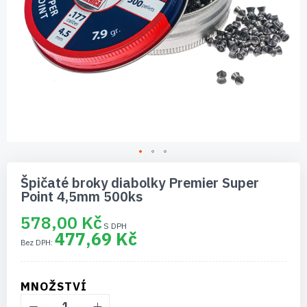
Přeskočit
na
Špičaté broky diabolky Premier Super
začátek
Point 4,5mm 500ks
galerie
s
578,00 Kč
obrázky
477,69 Kč
MNOŽSTVÍ