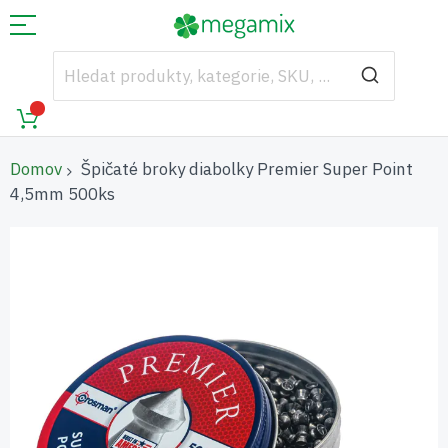
Domov
Špičaté broky diabolky Premier Super Point
4,5mm 500ks
Přeskočit
na
konec
galerie
s
obrázky