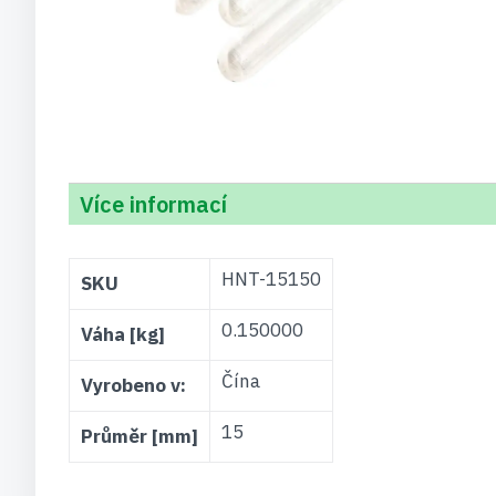
Více informací
Více
HNT-15150
SKU
informací
0.150000
Váha [kg]
Čína
Vyrobeno v:
15
Průměr [mm]