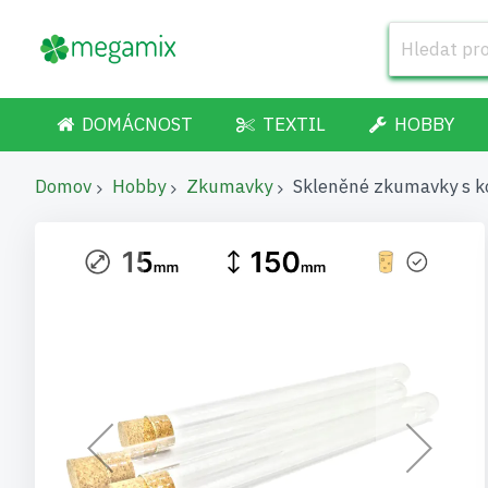
DOMÁCNOST
TEXTIL
HOBBY
Domov
Hobby
Zkumavky
Skleněné zkumavky s 
Přeskočit
na
konec
galerie
s
obrázky