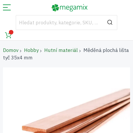
Domov
Hobby
Hutní materiál
Měděná plochá lišta
tyč 35x4 mm
Přeskočit
na
konec
galerie
s
obrázky