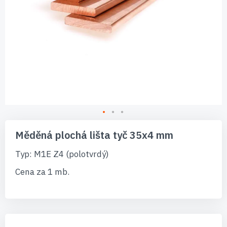
Přeskočit
na
Měděná plochá lišta tyč 35x4 mm
začátek
galerie
Typ: M1E Z4 (polotvrdý)
s
obrázky
Cena za 1 mb.