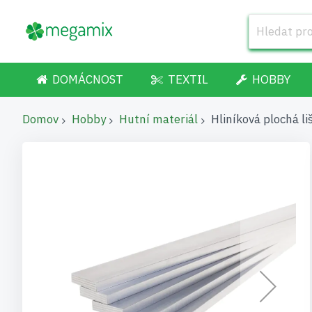
DOMÁCNOST
TEXTIL
HOBBY
Domov
Hobby
Hutní materiál
Hliníková plochá l
Přeskočit
na
konec
galerie
s
obrázky