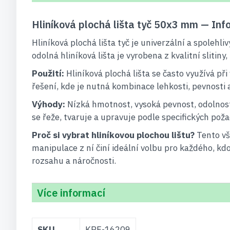
Hliníková plochá lišta tyč 50x3 mm — In
Hliníková plochá lišta tyč je univerzální a spoleh
odolná hliníková lišta je vyrobena z kvalitní sliti
Použití:
Hliníková plochá lišta se často využívá př
řešení, kde je nutná kombinace lehkosti, pevnosti 
Výhody:
Nízká hmotnost, vysoká pevnost, odolnost
se řeže, tvaruje a upravuje podle specifických poža
Proč si vybrat hliníkovou plochou lištu?
Tento vš
manipulace z ní činí ideální volbu pro každého, kdo
rozsahu a náročnosti.
Více informací
Více
SKU
KRF-16209