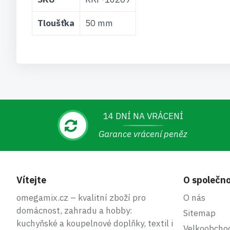
informací
Tloušťka
50 mm
14 DNÍ NA VRÁCENÍ
Garance vrácení peněz
Vítejte
O společno
omegamix.cz – kvalitní zboží pro
O nás
domácnost, zahradu a hobby:
Sitemap
kuchyňské a koupelnové doplňky, textil i
Velkoobcho