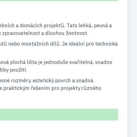
avebních a domácích projektů. Tato lehká, pevná a
ou zpracovatelnost a dlouhou životnost.
ladů nebo montážních dílů. Je ideální pro technická
vá plochá lišta je jednoduše svařitelná, snadno
bby použití.
esné rozměry, estetický povrch a snadná
a je praktickým řešením pro projekty různého