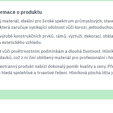
formace o produktu
livý materiál, ideální pro široké spektrum průmyslových, st
ny, která zaručuje vynikající odolnost vůči korozi, jednoduch
i výrobě konstrukčních prvků, rámů, výztuží, dekorací, obk
a estetického vzhledu.
 vůči povětrnostním podmínkám a dlouhá životnost. Hliníko
davků, což z ní činí oblíbený materiál pro profesionální i ho
estranný produkt nabízí dokonalý poměr kvality a ceny. Př
 hledá spolehlivé a trvanlivé řešení. Hliníková plochá lišt