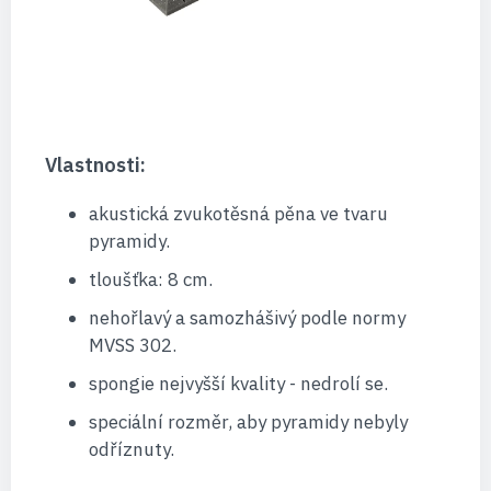
Vlastnosti:
akustická zvukotěsná pěna ve tvaru
pyramidy.
tloušťka: 8 cm.
nehořlavý a samozhášivý podle normy
MVSS 302.
spongie nejvyšší kvality - nedrolí se.
speciální rozměr, aby pyramidy nebyly
odříznuty.