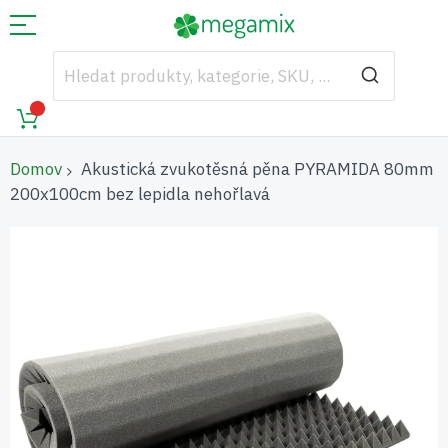
Domov
Akustická zvukotěsná pěna PYRAMIDA 80mm
200x100cm bez lepidla nehořlavá
Přeskočit
na
konec
galerie
s
obrázky