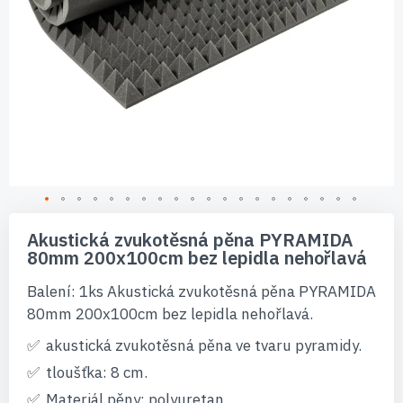
Přeskočit
na
Akustická zvukotěsná pěna PYRAMIDA
začátek
80mm 200x100cm bez lepidla nehořlavá
galerie
s
Balení: 1ks Akustická zvukotěsná pěna PYRAMIDA
obrázky
80mm 200x100cm bez lepidla nehořlavá.
akustická zvukotěsná pěna ve tvaru pyramidy.
tloušťka: 8 cm.
Materiál pěny: polyuretan.