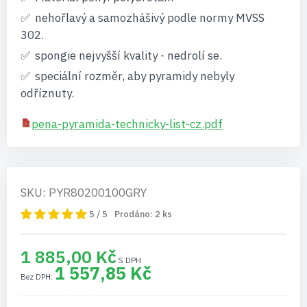
nehořlavý a samozhášivý podle normy MVSS
302.
spongie nejvyšší kvality - nedrolí se.
speciální rozměr, aby pyramidy nebyly
odříznuty.
pena-pyramida-technicky-list-cz.pdf
SKU: PYR80200100GRY
5 / 5
Prodáno:
2
ks
1 885,00 Kč
1 557,85 Kč