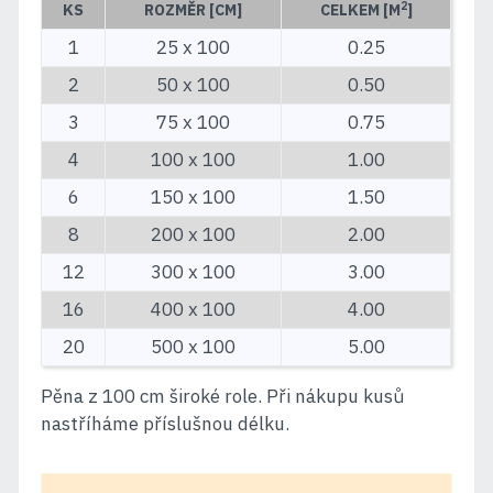
2
KS
ROZMĚR [CM]
CELKEM [M
]
1
25 x 100
0.25
2
50 x 100
0.50
3
75 x 100
0.75
4
100 x 100
1.00
6
150 x 100
1.50
8
200 x 100
2.00
12
300 x 100
3.00
16
400 x 100
4.00
20
500 x 100
5.00
Pěna z 100 cm široké role. Při nákupu kusů
nastříháme příslušnou délku.