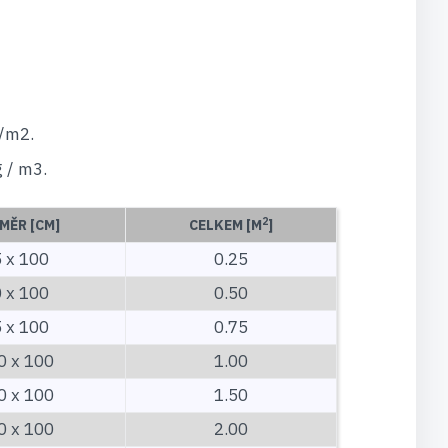
/m2.
 / m3.
2
MĚR [CM]
CELKEM [M
]
 x 100
0.25
 x 100
0.50
 x 100
0.75
0 x 100
1.00
0 x 100
1.50
0 x 100
2.00