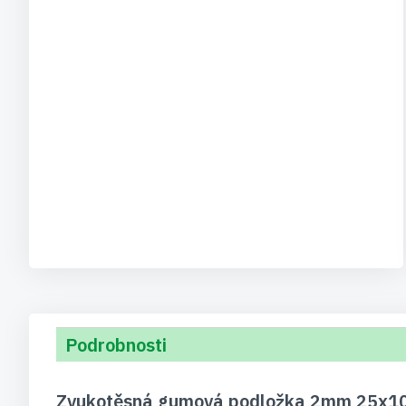
Podrobnosti
Zvukotěsná gumová podložka 2mm 25x100