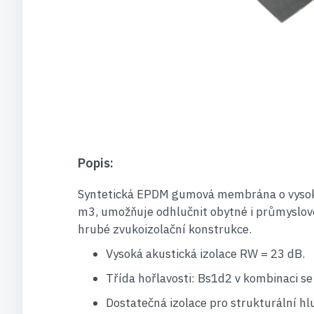
Popis:
Syntetická EPDM gumová membrána o vysok
m3, umožňuje odhlučnit obytné i průmyslo
hrubé zvukoizolační konstrukce.
Vysoká akustická izolace RW = 23 dB.
Třída hořlavosti: Bs1d2 v kombinaci s
Dostatečná izolace pro strukturální hl