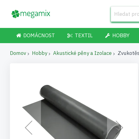
DOMÁCNOST
TEXTIL
HOBBY
Domov
Hobby
Akustické pěny a Izolace
Zvukotě
Přeskočit
na
konec
galerie
s
obrázky