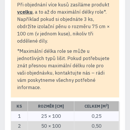
Při objednání více kusů zasíláme produkt
vcelku
, a to až do maximální délky role*.
Například pokud si objednáte 3 ks,
obdržíte izolační pěnu o rozměru 75 cm ×
100 cm (v jednom kuse), nikoliv tři
oddělené díly.
*Maximální délka role se může u
jednotlivých typů lišit. Pokud potřebujete
znát přesnou maximální délku role pro
vaši objednávku, kontaktujte nás – rádi
vám poskytneme všechny potřebné
informace.
2
KS
ROZMĚR [CM]
CELKEM [M
]
1
25 × 100
0,25
2
50 × 100
0,50