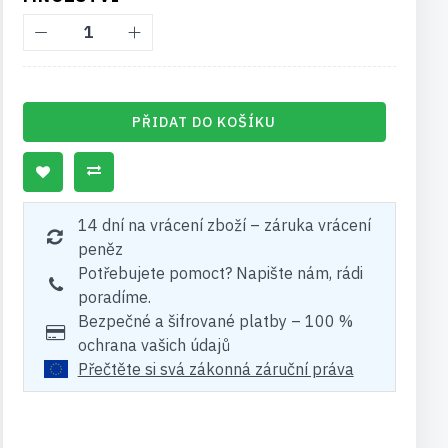
PŘIDAT DO KOŠÍKU
14 dní na vrácení zboží – záruka vrácení
peněz
Potřebujete pomoct? Napište nám, rádi
poradíme.
Bezpečné a šifrované platby – 100 %
ochrana vašich údajů
Přečtěte si svá zákonná záruční práva