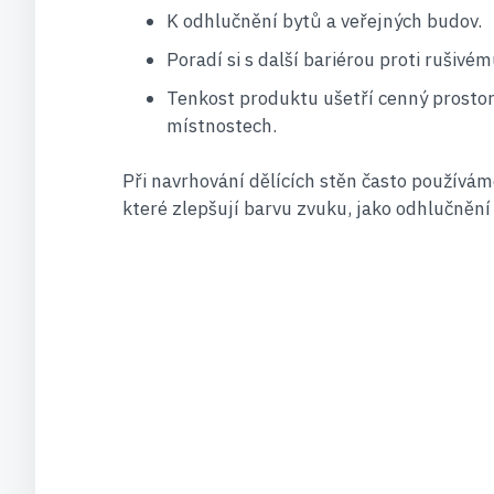
K odhlučnění bytů a veřejných budov.
Poradí si s další bariérou proti rušivé
Tenkost produktu ušetří cenný prostor
místnostech.
Při navrhování dělících stěn často používáme
které zlepšují barvu zvuku, jako odhlučnění a