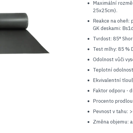
Maximální rozměr
25x25cm).
Reakce na oheň: 
GK deskami: Bs1
Tvrdost: 85° Shor
Test mlhy: 85 % 
Odolnost vůči vy
Teplotní odolnos
Ekvivalentní tlou
Faktor odporu - d
Procento prodlouž
Pevnost v tahu: 
Změna objemu: a