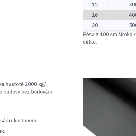
12
30
16
40
20
50
Pěna z 100 cm široké 
délku.
é hustotě 2000 kg/
vé budovy bez budování
e sádrokartonem.
uk.