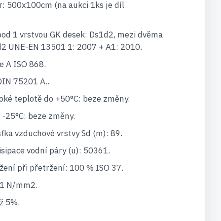
: 500x100cm (na aukci 1ks je díl
pod 1 vrstvou GK desek: Ds1d2, mezi dvěma
d2 UNE-EN 13501 1: 2007 + A1: 2010.
e A ISO 868.
DIN 75201 A..
soké teplotě do +50°C: beze změny.
t -25°C: beze změny.
šťka vzduchové vrstvy Sd (m): 89.
isipace vodní páry (u): 50361.
ení při přetržení: 100 % ISO 37.
>1 N/mm2.
ž 5%.