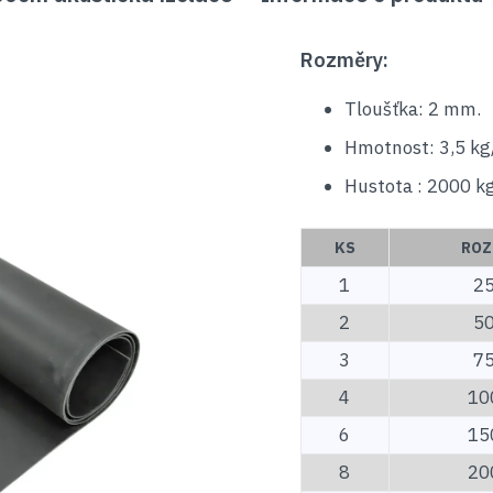
Rozměry:
Tloušťka: 2 mm.
Hmotnost: 3,5 kg
Hustota : 2000 kg
KS
ROZ
1
25
2
50
3
75
4
10
6
15
8
20