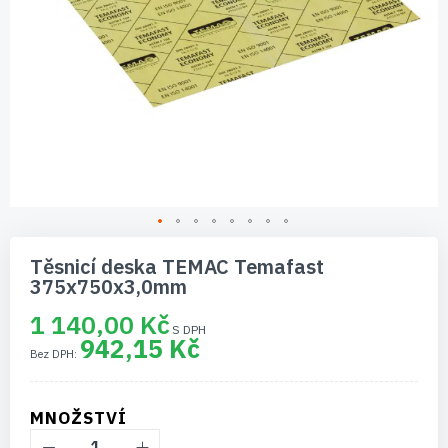
Přeskočit
na
Těsnicí deska TEMAC Temafast
začátek
375x750x3,0mm
galerie
s
1 140,00 Kč
obrázky
942,15 Kč
MNOŽSTVÍ