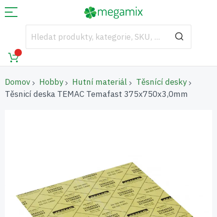
Domov
Hobby
Hutní materiál
Těsnící desky
Těsnicí deska TEMAC Temafast 375x750x3,0mm
Přeskočit
na
konec
galerie
s
obrázky