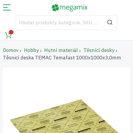
Domov
Hobby
Hutní materiál
Těsnící desky
Těsnicí deska TEMAC Temafast 1000x1000x3,0mm
Přeskočit
na
konec
galerie
s
obrázky