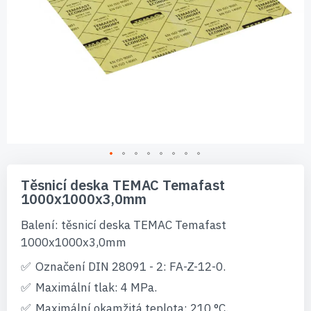
Přeskočit
na
Těsnicí deska TEMAC Temafast
začátek
1000x1000x3,0mm
galerie
s
Balení: těsnicí deska TEMAC Temafast
obrázky
1000x1000x3,0mm
Označení DIN 28091 - 2: FA-Z-12-0.
Maximální tlak: 4 MPa.
Maximální okamžitá teplota: 210 °C.