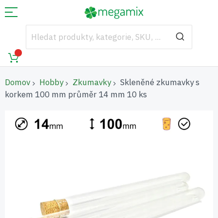
Domov
Hobby
Zkumavky
Skleněné zkumavky s
korkem 100 mm průměr 14 mm 10 ks
Přeskočit
na
konec
galerie
s
obrázky