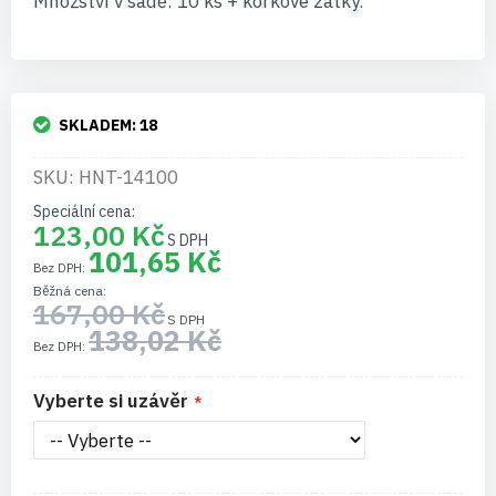
Množství v sadě: 10 ks + korkové zátky.
SKLADEM:
18
SKU: HNT-14100
Speciální cena
123,00 Kč
101,65 Kč
Běžná cena
167,00 Kč
138,02 Kč
Vyberte si uzávěr