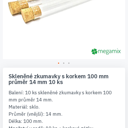
Přeskočit
na
Skleněné zkumavky s korkem 100 mm
začátek
průměr 14 mm 10 ks
galerie
s
Balení: 10 ks skleněné zkumavky s korkem 100
obrázky
mm průměr 14 mm.
Materiál: sklo.
Průměr (vnější): 14 mm.
Délka: 100 mm.