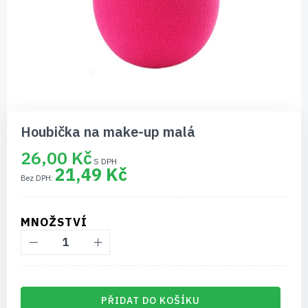
Přeskočit
na
Houbička na make-up malá
začátek
galerie
26,00 Kč
s
21,49 Kč
obrázky
MNOŽSTVÍ
PŘIDAT DO KOŠÍKU