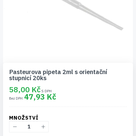
Přeskočit
na
Pasteurova pipeta 2ml s orientační
začátek
stupnicí 20ks
galerie
s
58,00 Kč
obrázky
47,93 Kč
MNOŽSTVÍ