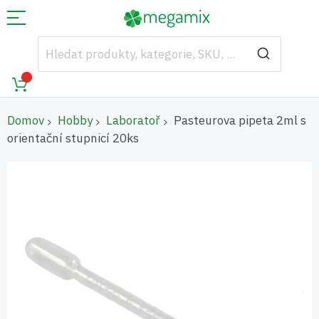
Domov
Hobby
Laboratoř
Pasteurova pipeta 2ml s
orientační stupnicí 20ks
Přeskočit
na
konec
galerie
s
obrázky