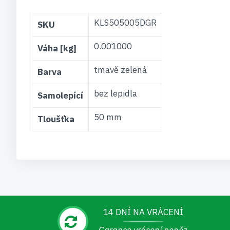
Více
KLS505005DGR
SKU
informací
0.001000
Váha [kg]
tmavě zelená
Barva
bez lepidla
Samolepící
50 mm
Tloušťka
14 DNÍ NA VRÁCENÍ