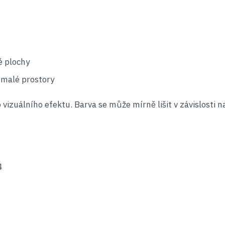
ké plochy
o malé prostory
 vizuálního efektu. Barva se může mírně lišit v závislosti 
4