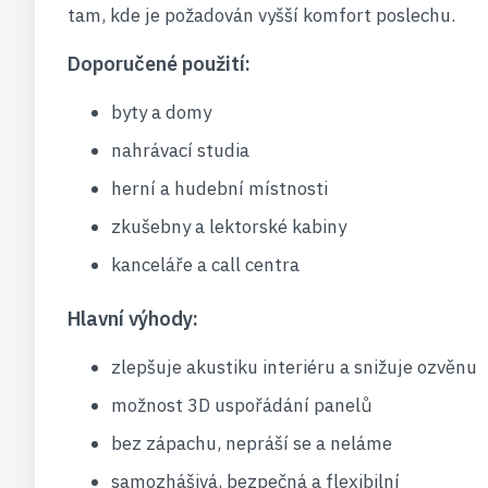
tam, kde je požadován vyšší komfort poslechu.
Doporučené použití:
byty a domy
nahrávací studia
herní a hudební místnosti
zkušebny a lektorské kabiny
kanceláře a call centra
Hlavní výhody:
zlepšuje akustiku interiéru a snižuje ozvěnu
možnost 3D uspořádání panelů
bez zápachu, nepráší se a neláme
samozhášivá, bezpečná a flexibilní