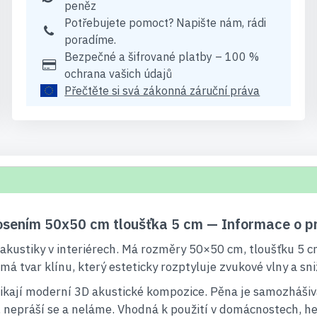
peněz
Potřebujete pomoct? Napište nám, rádi
poradíme.
Bezpečné a šifrované platby – 100 %
ochrana vašich údajů
Přečtěte si svá zákonná záruční práva
kosením 50x50 cm tloušťka 5 cm — Informace o p
 akustiky v interiérech. Má rozměry 50×50 cm, tloušťku 5 
 má tvar klínu, který esteticky rozptyluje zvukové vlny a sn
ikají moderní 3D akustické kompozice. Pěna je samozhášivá
ná, nepráší se a neláme. Vhodná k použití v domácnostech, 