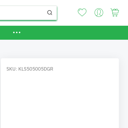
Your
SKU: KLS505005DGR