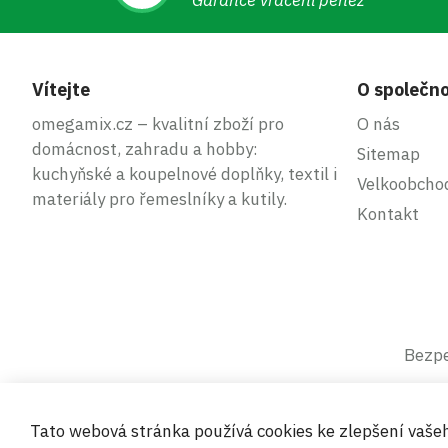
Garance vrácení peněz
Vítejte
O společno
omegamix.cz – kvalitní zboží pro
O nás
domácnost, zahradu a hobby:
Sitemap
kuchyňské a koupelnové doplňky, textil i
Velkoobcho
materiály pro řemeslníky a kutily.
Kontakt
Bezpe
Tato webová stránka používá cookies ke zlepšení vaše