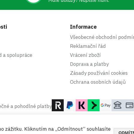
Máte dotazy? Napište nám.
sti
Informace
Všeobecné obchodní podmí
Reklamační řád
d a spolupráce
Vrácení zboží
Doprava a platby
Zásady používání cookies
Ochrana osobních údajů
čné a pohodlné platby
ho zážitku. Kliknutím na „Odmítnout“ souhlasíte
ODMÍT