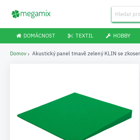
DOMÁCNOST
TEXTIL
HOBBY
Domov
Akustický panel tmavě zelený KLIN se zkose
Přeskočit
na
konec
galerie
s
obrázky