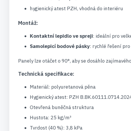
hygienický atest PZH, vhodná do interiéru
Montáž:
Kontaktní lepidlo ve spreji
: ideální pro vel
Samolepicí bodové pásky
: rychlé řešení pr
Panely lze otáčet o 90°, aby se dosáhlo zajímavého
Technická specifikace:
Materiál: polyuretanová pěna
Hygienický atest: PZH B.BK.60111.0714.202
Otevřená buněčná struktura
Hustota: 25 kg/m³
Tvrdost (40 %): 3,8 kPa