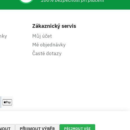
100% bezpečnost při placení
Zákaznický servis
nky
Můj účet
Mé objednávky
Časté dotazy
NOUT
PŘIJMOUT VÝBĚR
PŘIJMOUT VŠE