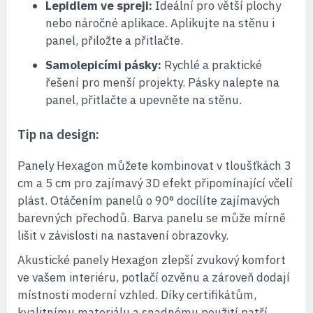
Lepidlem ve spreji:
Ideální pro větší plochy
nebo náročné aplikace. Aplikujte na stěnu i
panel, přiložte a přitlačte.
Samolepicími pásky:
Rychlé a praktické
řešení pro menší projekty. Pásky nalepte na
panel, přitlačte a upevněte na stěnu.
Tip na design:
Panely Hexagon můžete kombinovat v tloušťkách 3
cm a 5 cm pro zajímavý 3D efekt připomínající včelí
plást. Otáčením panelů o 90° docílíte zajímavých
barevných přechodů. Barva panelu se může mírně
lišit v závislosti na nastavení obrazovky.
Akustické panely Hexagon zlepší zvukový komfort
ve vašem interiéru, potlačí ozvěnu a zároveň dodají
místnosti moderní vzhled. Díky certifikátům,
kvalitnímu materiálu a snadnému použití patří