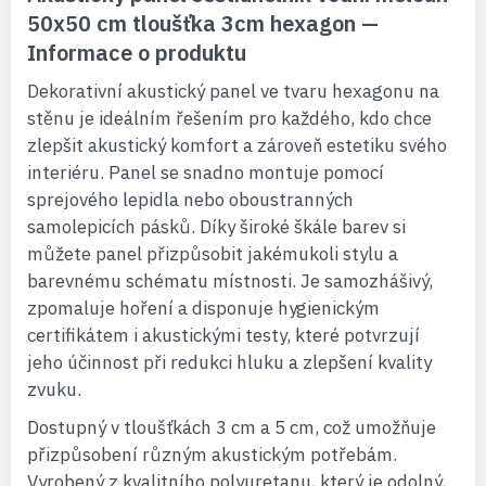
50x50 cm tloušťka 3cm hexagon —
Informace o produktu
Dekorativní akustický panel ve tvaru hexagonu na
stěnu je ideálním řešením pro každého, kdo chce
zlepšit akustický komfort a zároveň estetiku svého
interiéru. Panel se snadno montuje pomocí
sprejového lepidla nebo oboustranných
samolepicích pásků. Díky široké škále barev si
můžete panel přizpůsobit jakémukoli stylu a
barevnému schématu místnosti. Je samozhášivý,
zpomaluje hoření a disponuje hygienickým
certifikátem i akustickými testy, které potvrzují
jeho účinnost při redukci hluku a zlepšení kvality
zvuku.
Dostupný v tloušťkách 3 cm a 5 cm, což umožňuje
přizpůsobení různým akustickým potřebám.
Vyrobený z kvalitního polyuretanu, který je odolný,