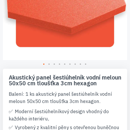
Přeskočit
na
Akustický panel šestiúhelník vodní meloun
začátek
50x50 cm tloušťka 3cm hexagon
galerie
s
Balení: 1 ks akustický panel šestiúhelník vodní
obrázky
meloun 50x50 cm tloušťka 3cm hexagon.
Moderní šestiúhelníkový design vhodný do
každého interiéru,
Vyrobený z kvalitní pěny s otevřenou buněčnou