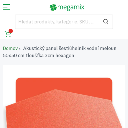
Domov
Akustický panel šestiúhelník vodní meloun
50x50 cm tloušťka 3cm hexagon
Přeskočit
na
konec
galerie
s
obrázky