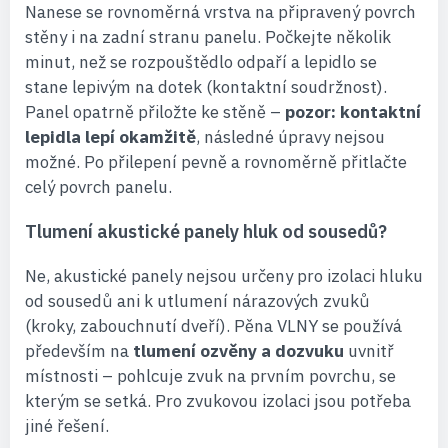
Nanese se rovnoměrná vrstva na připravený povrch
stěny i na zadní stranu panelu. Počkejte několik
minut, než se rozpouštědlo odpaří a lepidlo se
stane lepivým na dotek (kontaktní soudržnost).
Panel opatrně přiložte ke stěně –
pozor: kontaktní
lepidla lepí okamžitě
, následné úpravy nejsou
možné. Po přilepení pevně a rovnoměrně přitlačte
celý povrch panelu.
Tlumení akustické panely hluk od sousedů?
Ne, akustické panely nejsou určeny pro izolaci hluku
od sousedů ani k utlumení nárazových zvuků
(kroky, zabouchnutí dveří). Pěna VLNY se používá
především na
tlumení ozvěny a dozvuku
uvnitř
místnosti – pohlcuje zvuk na prvním povrchu, se
kterým se setká. Pro zvukovou izolaci jsou potřeba
jiné řešení.