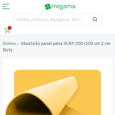
Domov
Akustický panel pena VLNY 200×100 cm 2 cm
žlutý
Přeskočit
na
konec
galerie
s
obrázky