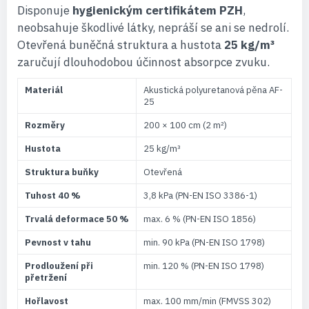
Disponuje
hygienickým certifikátem PZH
,
neobsahuje škodlivé látky, nepráší se ani se nedrolí.
Otevřená buněčná struktura a hustota
25 kg/m³
zaručují dlouhodobou účinnost absorpce zvuku.
Materiál
Akustická polyuretanová pěna AF-
25
Rozměry
200 × 100 cm (2 m²)
Hustota
25 kg/m³
Struktura buňky
Otevřená
Tuhost 40 %
3,8 kPa (PN-EN ISO 3386-1)
Trvalá deformace 50 %
max. 6 % (PN-EN ISO 1856)
Pevnost v tahu
min. 90 kPa (PN-EN ISO 1798)
Prodloužení při
min. 120 % (PN-EN ISO 1798)
přetržení
Hořlavost
max. 100 mm/min (FMVSS 302)