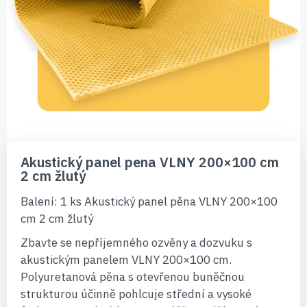
Přeskočit
na
Akustický panel pena VLNY 200×100 cm
začátek
2 cm žlutý
galerie
s
Balení: 1 ks Akustický panel pěna VLNY 200×100
obrázky
cm 2 cm žlutý
Zbavte se nepříjemného ozvěny a dozvuku s
akustickým panelem VLNY 200×100 cm.
Polyuretanová pěna s otevřenou buněčnou
strukturou účinně pohlcuje střední a vysoké