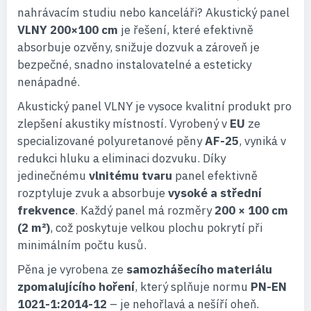
nahrávacím studiu nebo kanceláři? Akustický panel
VLNY 200×100 cm
je řešení, které efektivně
absorbuje ozvěny, snižuje dozvuk a zároveň je
bezpečné, snadno instalovatelné a esteticky
nenápadné.
Akustický panel VLNY je vysoce kvalitní produkt pro
zlepšení akustiky místností. Vyrobený v
EU
ze
specializované polyuretanové pěny
AF-25
, vyniká v
redukci hluku a eliminaci dozvuku. Díky
jedinečnému
vlnitému tvaru
panel efektivně
rozptyluje zvuk a absorbuje
vysoké a střední
frekvence
. Každý panel má rozměry
200 × 100 cm
(2 m²)
, což poskytuje velkou plochu pokrytí při
minimálním počtu kusů.
Pěna je vyrobena ze
samozhášecího materiálu
zpomalujícího hoření
, který splňuje normu
PN-EN
1021-1:2014-12
– je nehořlavá a nešíří oheň.