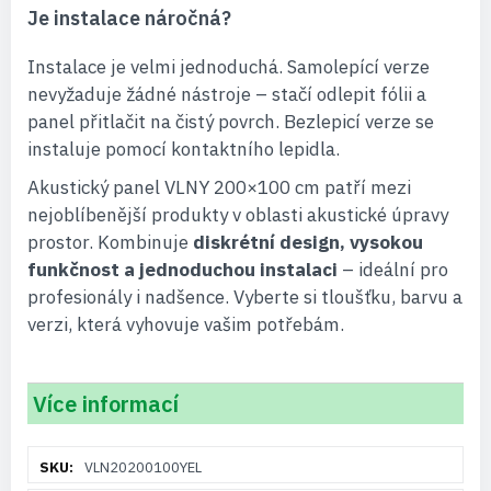
Je instalace náročná?
Instalace je velmi jednoduchá. Samolepící verze
nevyžaduje žádné nástroje – stačí odlepit fólii a
panel přitlačit na čistý povrch. Bezlepicí verze se
instaluje pomocí kontaktního lepidla.
Akustický panel VLNY 200×100 cm patří mezi
nejoblíbenější produkty v oblasti akustické úpravy
prostor. Kombinuje
diskrétní design, vysokou
funkčnost a jednoduchou instalaci
– ideální pro
profesionály i nadšence. Vyberte si tloušťku, barvu a
verzi, která vyhovuje vašim potřebám.
Více informací
Více
VLN20200100YEL
informací