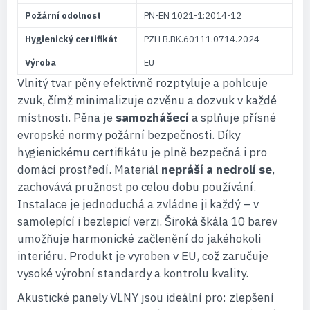
Požární odolnost
PN-EN 1021-1:2014-12
Hygienický certifikát
PZH B.BK.60111.0714.2024
Výroba
EU
Vlnitý tvar pěny efektivně rozptyluje a pohlcuje
zvuk, čímž minimalizuje ozvěnu a dozvuk v každé
místnosti. Pěna je
samozhášecí
a splňuje přísné
evropské normy požární bezpečnosti. Díky
hygienickému certifikátu je plně bezpečná i pro
domácí prostředí. Materiál
nepráší a nedrolí se
,
zachovává pružnost po celou dobu používání.
Instalace je jednoduchá a zvládne ji každý – v
samolepící i bezlepicí verzi. Široká škála 10 barev
umožňuje harmonické začlenění do jakéhokoli
interiéru. Produkt je vyroben v EU, což zaručuje
vysoké výrobní standardy a kontrolu kvality.
Akustické panely VLNY jsou ideální pro: zlepšení