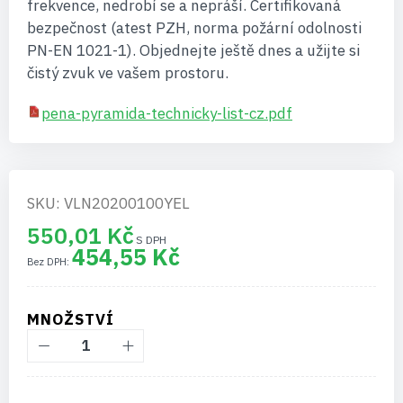
frekvence, nedrobí se a nepráší. Certifikovaná
bezpečnost (atest PZH, norma požární odolnosti
PN-EN 1021-1). Objednejte ještě dnes a užijte si
čistý zvuk ve vašem prostoru.
pena-pyramida-technicky-list-cz.pdf
SKU: VLN20200100YEL
550,01 Kč
454,55 Kč
MNOŽSTVÍ