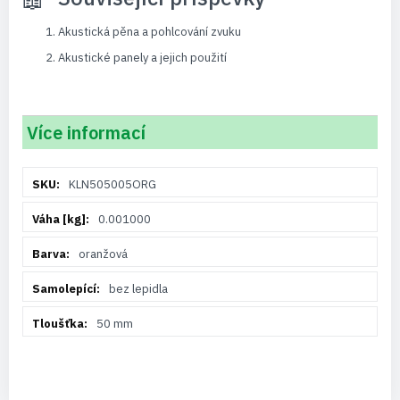
Akustická pěna a pohlcování zvuku
Akustické panely a jejich použití
Více informací
Více
KLN505005ORG
informací
0.001000
oranžová
bez lepidla
50 mm