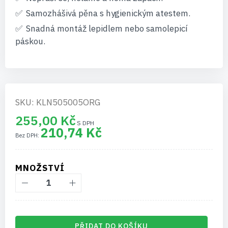
Samozhášivá pěna s hygienickým atestem.
Snadná montáž lepidlem nebo samolepicí
páskou.
SKU: KLN505005ORG
255,00 Kč
210,74 Kč
MNOŽSTVÍ
PŘIDAT DO KOŠÍKU