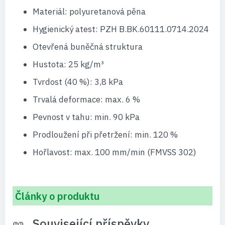
Materiál: polyuretanová pěna
Hygienický atest: PZH B.BK.60111.0714.2024
Otevřená buněčná struktura
Hustota: 25 kg/m³
Tvrdost (40 %): 3,8 kPa
Trvalá deformace: max. 6 %
Pevnost v tahu: min. 90 kPa
Prodloužení při přetržení: min. 120 %
Hořlavost: max. 100 mm/min (FMVSS 302)
Články o produktu
Související příspěvky