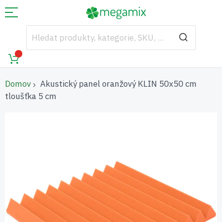
Domov
Akustický panel oranžový KLIN 50x50 cm
tloušťka 5 cm
Přeskočit
na
konec
galerie
s
obrázky