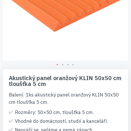
Přeskočit
na
Akustický panel oranžový KLIN 50x50 cm
začátek
tloušťka 5 cm
galerie
s
Balení: 1ks akustický panel oranžový KLIN 50x50
obrázky
cm tloušťka 5 cm.
Rozměry: 50×50 cm, tloušťka 5 cm.
Vhodné do domácností, studií a kanceláří.
Nepráší se, neláme a nemá zápach.